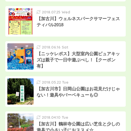
2018.07.25 Wed
【加古川】ウェルネスパークサマーフェス
ティバル2018
2018.06.16 Sat
【ニッケレポス】大型室内公園ピュアキッ
ズは親子で一日中遊ぶべし！【クーポン
有】
2018.05.22 Tue
【加古川市】日岡山公園はお花見だけじゃ
ない！遊具やバーベキューも◎
2018.04.10 Tue
【加古川】鶴林寺公園は広い芝生と少しの
遊具で小さい子におススメ☆