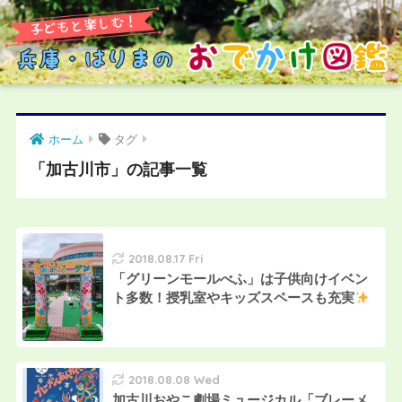
ホーム
タグ
「加古川市」の記事一覧
2018.08.17 Fri
「グリーンモールべふ」は子供向けイベン
ト多数！授乳室やキッズスペースも充実
2018.08.08 Wed
加古川おやこ劇場ミュージカル「ブレーメ