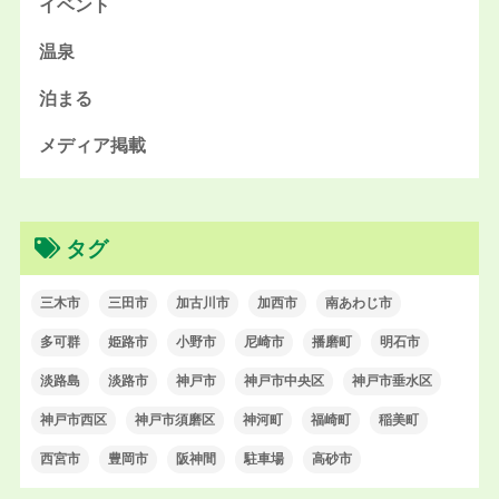
イベント
温泉
泊まる
メディア掲載
タグ
三木市
三田市
加古川市
加西市
南あわじ市
多可群
姫路市
小野市
尼崎市
播磨町
明石市
淡路島
淡路市
神戸市
神戸市中央区
神戸市垂水区
神戸市西区
神戸市須磨区
神河町
福崎町
稲美町
西宮市
豊岡市
阪神間
駐車場
高砂市