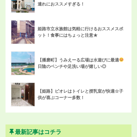
連れにおススメすぎる！
姫路市立水族館は気軽に行けるおススメスポ
ット！食事にはちょっと注意★
【播磨町】うみえーる広場は水遊びに最適
日陰のベンチや足洗い場が嬉しい◎
【姫路】ピオレはトイレと授乳室が快適☆子
供が喜ぶコーナー多数！
最新記事はコチラ