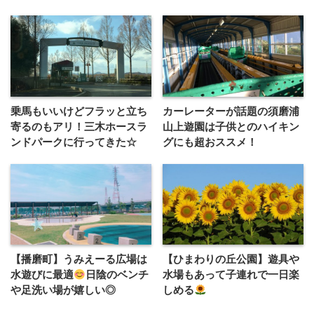
乗馬もいいけどフラッと立ち
カーレーターが話題の須磨浦
寄るのもアリ！三木ホースラ
山上遊園は子供とのハイキン
ンドパークに行ってきた☆
グにも超おススメ！
【播磨町】うみえーる広場は
【ひまわりの丘公園】遊具や
水遊びに最適
日陰のベンチ
水場もあって子連れで一日楽
や足洗い場が嬉しい◎
しめる