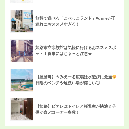
無料で遊べる「こべっこランド」×umieが子
連れにおススメすぎる！
姫路市立水族館は気軽に行けるおススメスポ
ット！食事にはちょっと注意★
【播磨町】うみえーる広場は水遊びに最適
日陰のベンチや足洗い場が嬉しい◎
【姫路】ピオレはトイレと授乳室が快適☆子
供が喜ぶコーナー多数！