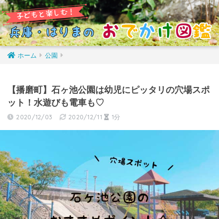
ホーム
公園
【播磨町】石ヶ池公園は幼児にピッタリの穴場スポ
ット！水遊びも電車も♡
2020/12/03
2020/12/11
1分