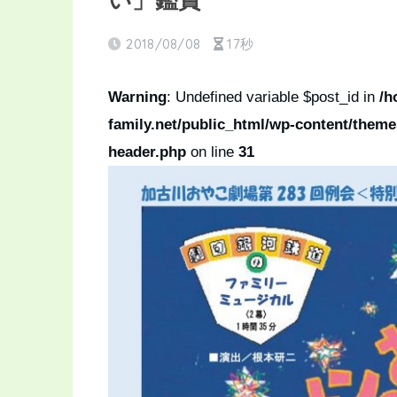
い」鑑賞
2018/08/08
17秒
Warning
: Undefined variable $post_id in
/h
family.net/public_html/wp-content/theme
header.php
on line
31