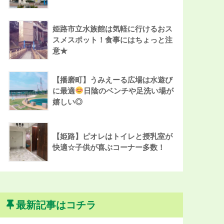
姫路市立水族館は気軽に行けるおス
スメスポット！食事にはちょっと注
意★
【播磨町】うみえーる広場は水遊び
に最適
日陰のベンチや足洗い場が
嬉しい◎
【姫路】ピオレはトイレと授乳室が
快適☆子供が喜ぶコーナー多数！
最新記事はコチラ