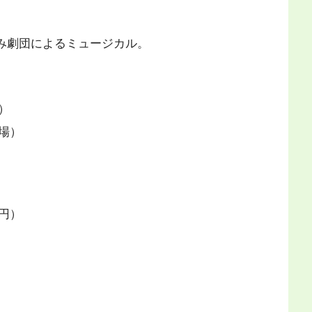
み劇団によるミュージカル。
）
場）
円）