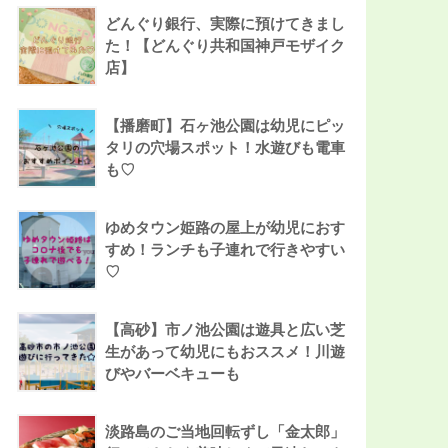
どんぐり銀行、実際に預けてきまし
た！【どんぐり共和国神戸モザイク
店】
【播磨町】石ヶ池公園は幼児にピッ
タリの穴場スポット！水遊びも電車
も♡
ゆめタウン姫路の屋上が幼児におす
すめ！ランチも子連れで行きやすい
♡
【高砂】市ノ池公園は遊具と広い芝
生があって幼児にもおススメ！川遊
びやバーベキューも
淡路島のご当地回転ずし「金太郎」