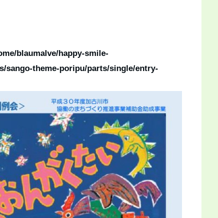
ome/blaumalve/happy-smile-
s/sango-theme-poripu/parts/single/entry-