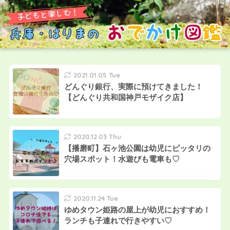
2021.01.05 Tue
どんぐり銀行、実際に預けてきました！
【どんぐり共和国神戸モザイク店】
2020.12.03 Thu
【播磨町】石ヶ池公園は幼児にピッタリの
穴場スポット！水遊びも電車も♡
2020.11.24 Tue
ゆめタウン姫路の屋上が幼児におすすめ！
ランチも子連れで行きやすい♡