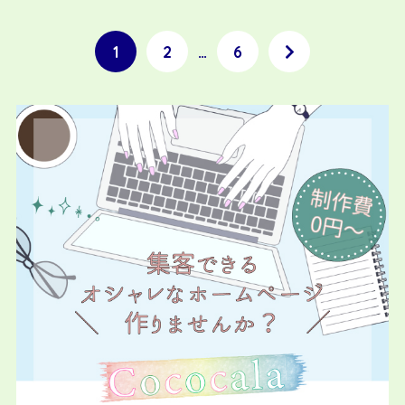
1
2
…
6