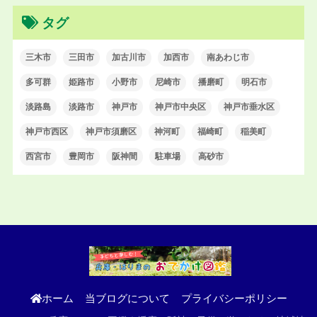
タグ
三木市
三田市
加古川市
加西市
南あわじ市
多可群
姫路市
小野市
尼崎市
播磨町
明石市
淡路島
淡路市
神戸市
神戸市中央区
神戸市垂水区
神戸市西区
神戸市須磨区
神河町
福崎町
稲美町
西宮市
豊岡市
阪神間
駐車場
高砂市
ホーム
当ブログについて
プライバシーポリシー