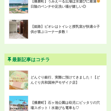
【播磨町】うみえーる広場は水遊びに最適
日陰のベンチや足洗い場が嬉しい◎
【姫路】ピオレはトイレと授乳室が快適☆子
供が喜ぶコーナー多数！
最新記事はコチラ
どんぐり銀行、実際に預けてきました！【ど
んぐり共和国神戸モザイク店】
【播磨町】石ヶ池公園は幼児にピッタリの穴
場スポット！水遊びも電車も♡