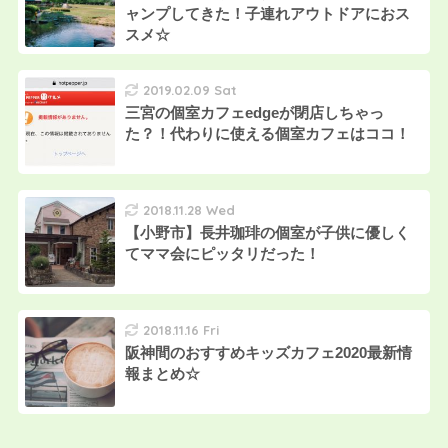
ャンプしてきた！子連れアウトドアにおス
スメ☆
2019.02.09 Sat
三宮の個室カフェedgeが閉店しちゃっ
た？！代わりに使える個室カフェはココ！
2018.11.28 Wed
【小野市】長井珈琲の個室が子供に優しく
てママ会にピッタリだった！
2018.11.16 Fri
阪神間のおすすめキッズカフェ2020最新情
報まとめ☆