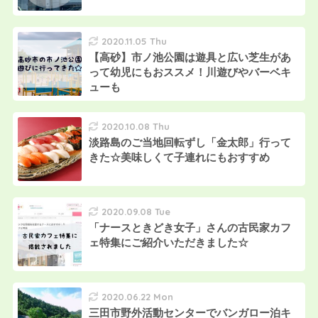
2020.11.05 Thu
【高砂】市ノ池公園は遊具と広い芝生があ
って幼児にもおススメ！川遊びやバーベキ
ューも
2020.10.08 Thu
淡路島のご当地回転ずし「金太郎」行って
きた☆美味しくて子連れにもおすすめ
2020.09.08 Tue
「ナースときどき女子」さんの古民家カフ
ェ特集にご紹介いただきました☆
2020.06.22 Mon
三田市野外活動センターでバンガロー泊キ