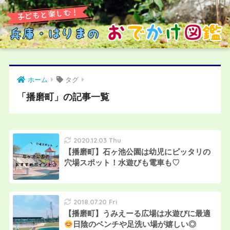
ホーム
タグ
「播磨町」の記事一覧
2020.12.03 Thu
【播磨町】石ヶ池公園は幼児にピッタリの
穴場スポット！水遊びも電車も♡
2018.07.20 Fri
【播磨町】うみえーる広場は水遊びに最適
日陰のベンチや足洗い場が嬉しい◎