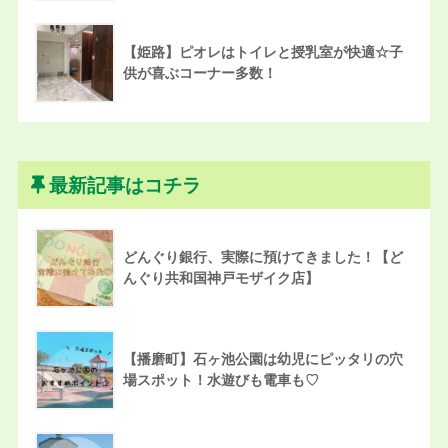
【姫路】ピオレはトイレと授乳室が快適☆子
供が喜ぶコーナー多数！
最新記事はコチラ
どんぐり銀行、実際に預けてきました！【ど
んぐり共和国神戸モザイク店】
【播磨町】石ヶ池公園は幼児にピッタリの穴
場スポット！水遊びも電車も♡